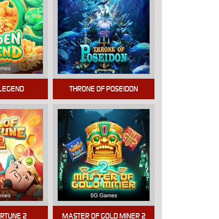
LEGEND
THRONE OF POSEIDON
ORTUNE 2
MASTER OF GOLD MINER 2