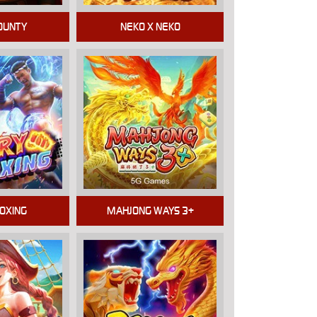
ramd****9
IDR
5,892,400.00
OUNTY
NEKO X NEKO
Gates of Olympus 1000
BOXING
MAHJONG WAYS 3+