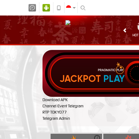
HOT
JACKPOT
PLAY
Download APK
Channel Event Telegram
RTP TOKYO77
Telegram Admin
i