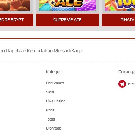
S OF EGYPT
SUPREME ACE
PINATA
an Dapatkan Kemudahan Menjadi Kaya
Kategori
Dukung
Hot Games
+62
Slots
Live Casino
Race
Togel
Olahraga