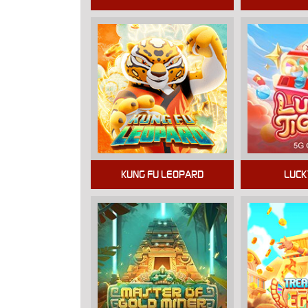
KUNG FU LEOPARD
LUCK