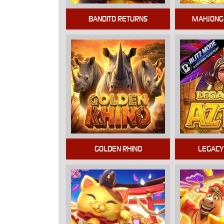
BANDITO RETURNS
MAHJONG
GOLDEN RHINO
LEGACY