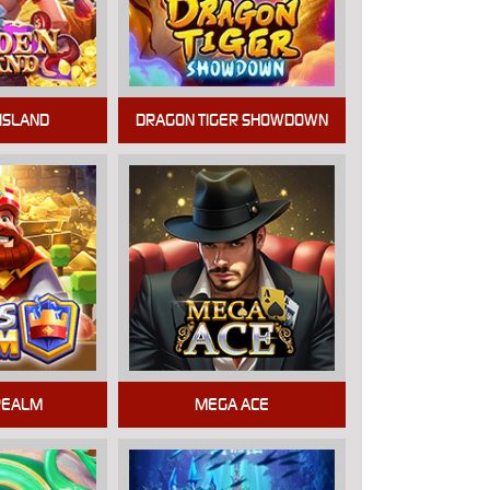
ISLAND
DRAGON TIGER SHOWDOWN
 REALM
MEGA ACE