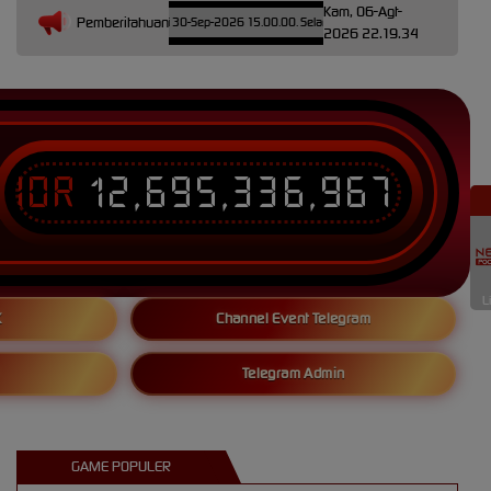
Kam, 06-Agt-
Pemberitahuan
Jun-2026 dari 15.00.00 sampai 30-Sep-2026 15.00.00. Selama waktu ini, PP Virtual Sports perm
2026 22.19.34
IDR
12,695,336,967
L
K
Channel Event Telegram
Telegram Admin
GAME POPULER