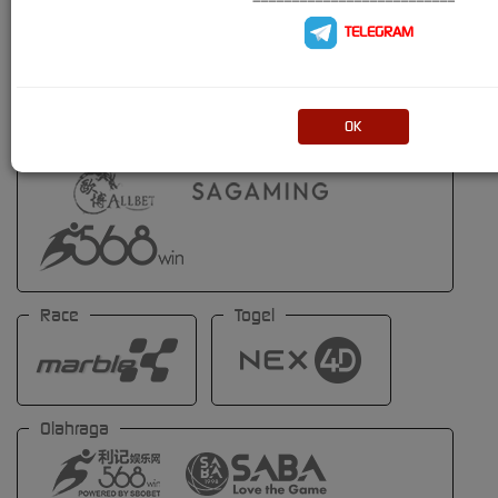
==========================
TELEGRAM
OK
Race
Togel
Olahraga