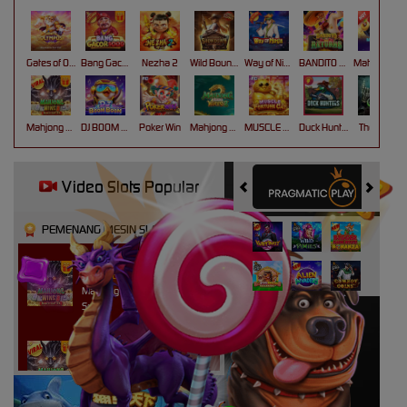
Gates of Olympus POP
Bang Gacor 1000
Nezha 2
Wild Bounty Showdown
Way of Ninja
BANDITO RETURNS
Mahjong Magic
Mahjong Wins 3 – Black Scatter
DJ BOOM BOOM
Poker Win
Mahjong Ways 2
MUSCLE FORTUNE CAT
Duck Hunters
The Crypt
Video Slots Popular
PEMENANG MESIN SLOT
akun****8
IDR
12,864,000.00
Mahjong Wins 3 – Black
Scatter
etpma****9
IDR
10,263,000.00
Mahjong Wins 3 – Black
Scatter