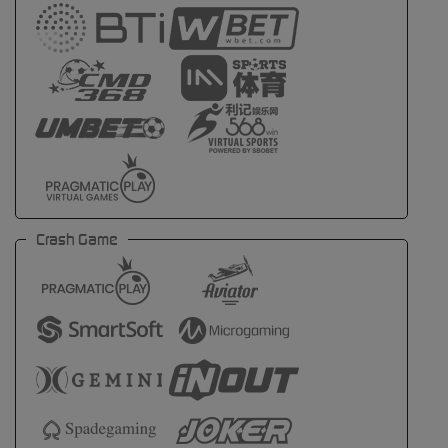
Crash Game