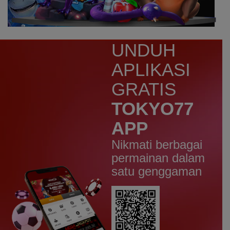
etpma****9
IDR
9,582,000.00
Mahjong Wins 3 – Black
Scatter
UNDUH
riki****y
IDR
9,316,000.00
APLIKASI
Gates of Olympus 1000
GRATIS
ramd****9
IDR
7,397,600.00
TOKYO77
Gates of Olympus 1000
APP
ramd****9
IDR
5,892,400.00
Nikmati berbagai
Gates of Olympus 1000
permainan dalam
ramd****9
satu genggaman
IDR
5,831,000.00
Gates of Olympus 1000
ho****8
IDR
5,016,150.00
Jelly Express