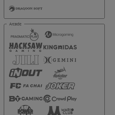
Arcade