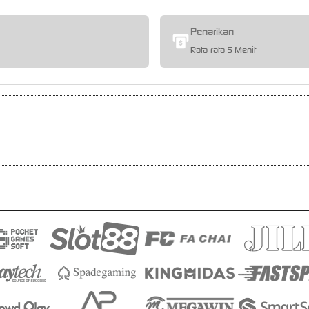
Penarikan
Rata-rata 5 Menit