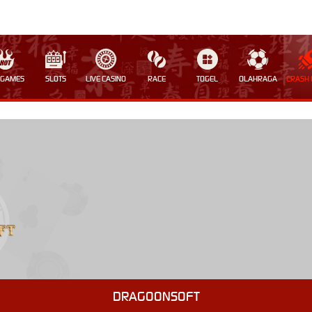
 GAMES
SLOTS
LIVE CASINO
RACE
TOGEL
OLAHRAGA
CRASH
DRAGOONSOFT