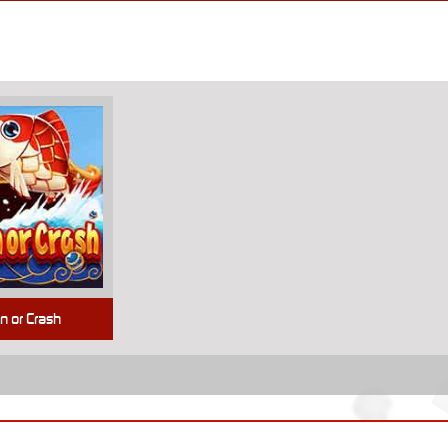
n or Crash