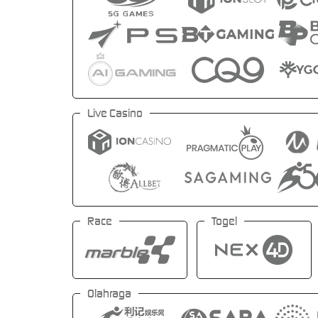
Live Casino
Race
Togel
Olahraga