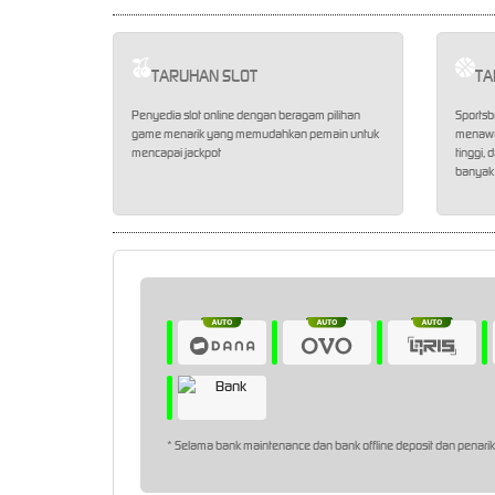
TARUHAN SLOT
TA
Penyedia slot online dengan beragam pilihan
Sportsb
game menarik yang memudahkan pemain untuk
menawar
mencapai jackpot
tinggi,
banyak 
* Selama bank maintenance dan bank offline deposit dan penarik