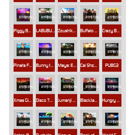
RTP
89%
RTP
86%
RTP
83%
RTP
79%
RTP
85%
Piggy Bank Gold 2
LABUBU: Fall In Wild
Zeustrike Xmas
Buffalo Rush
Crazy Bounty: Jackpot
RTP
81%
RTP
86%
RTP
83%
RTP
95%
RTP
87%
Pinata Fest
Bunny to the Moon
Maya: Elemental Totem 2
Cai Shen Fortune
PUBG2
RTP
83%
RTP
79%
RTP
90%
RTP
86%
RTP
86%
Xmas Gift Delight
Disco 777
Jumanji Bonanza
BlackJack21
Hungry Slime
RTP
92%
RTP
85%
RTP
85%
RTP
79%
RTP
94%