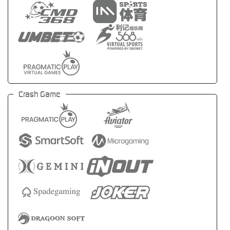
Crash Game