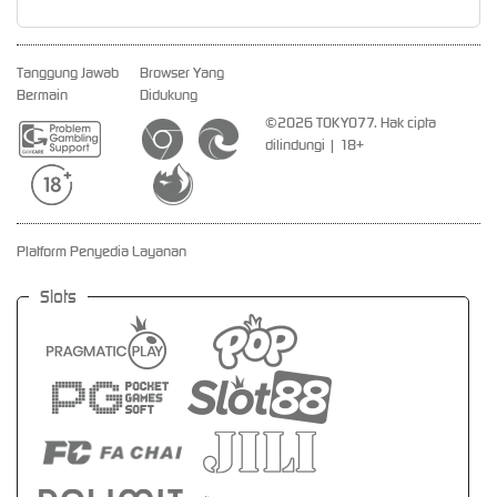
Tanggung Jawab
Browser Yang
Bermain
Didukung
©2026 TOKYO77. Hak cipta
dilindungi | 18+
Platform Penyedia Layanan
Slots