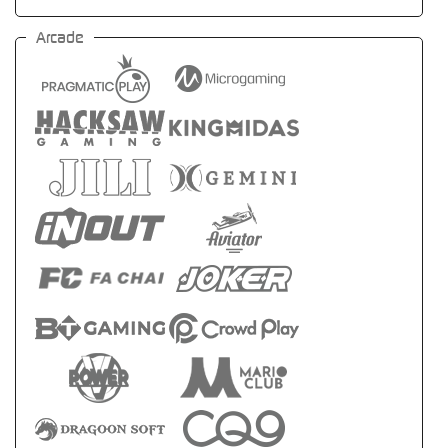
Arcade