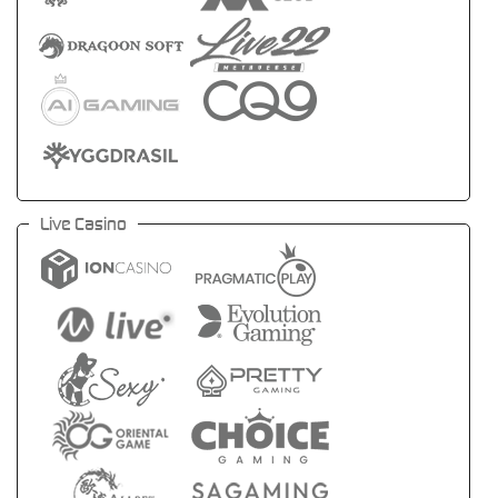
Live Casino