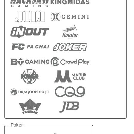
Poker