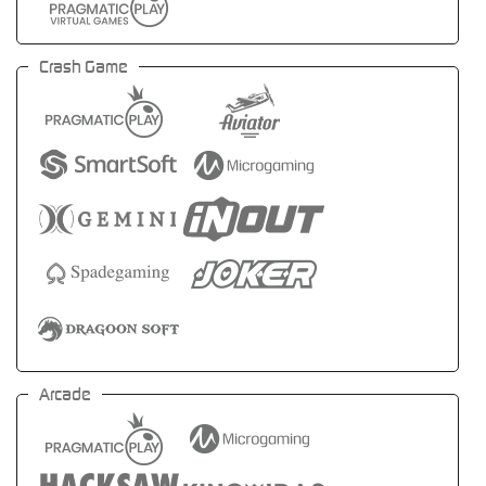
Crash Game
Arcade