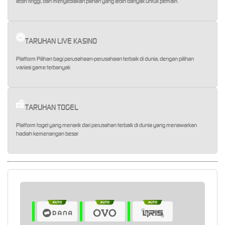
lebih tinggi, dan menyediakan pilihan yang lebih banyak untuk pemain.
TARUHAN LIVE KASINO
Platform Pilihan bagi perusahaan-perusahaan terbaik di dunia, dengan pilihan
variasi game terbanyak
TARUHAN TOGEL
Platform togel yang menarik dari perusahan terbaik di dunia yang menawarkan
hadiah kemenangan besar